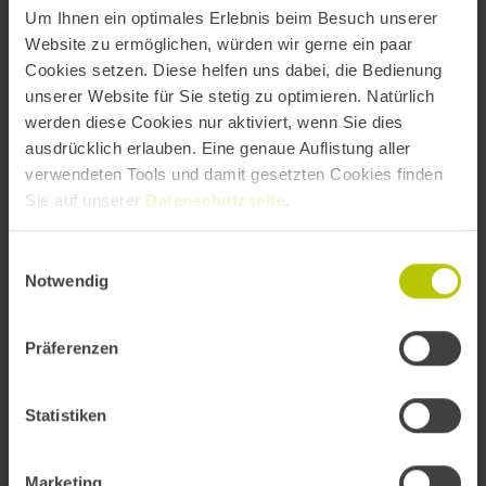
verlieren: Aufbauend auf Wissen, Werten und
Um Ihnen ein optimales Erlebnis beim Besuch unserer
Lernbereitschaft integrieren Sie neue Technologien als
Website zu ermöglichen, würden wir gerne ein paar
Turbolader.
Cookies setzen. Diese helfen uns dabei, die Bedienung
unserer Website für Sie stetig zu optimieren. Natürlich
KREIEREN -
Durch Mut und Zukunftsskills Exzellenz
werden diese Cookies nur aktiviert, wenn Sie dies
schaffen: Erst in der smarten Nutzung Ihres neuen
ausdrücklich erlauben. Eine genaue Auflistung aller
digitalen Maschinenparks kreieren Sie
verwendeten Tools und damit gesetzten Cookies finden
Außergewöhnliches, das den Wettbewerb in den
Sie auf unserer
Datenschutzseite
.
Schatten stellt.
Einwilligungsauswahl
Notwendig
Mehr Informationen zum detaillierten Programm:
Präferenzen
https://bvik.org/tag-der-industriekommunikation-
tik/programm/
Statistiken
Jetzt noch Tickets sichern:
https://bvik.org/tag-der-
industriekommunikation-tik/#tickets
Marketing