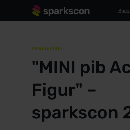
Spea
GEWINNSPIEL
"MINI pib A
Figur" –
sparkscon 