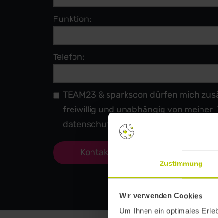
Funktion:
Telefon:
TEAM23 & sparkscon dürfen mich zusät
freiwillig und unabhängig von meiner T
datenschutz@team23.de.
Zustimmung
Wir verwenden Cookies
Um Ihnen ein optimales Erle