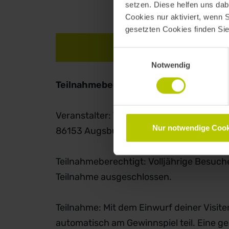
setzen. Diese helfen uns dab
Cookies nur aktiviert, wenn 
gesetzten Cookies finden Si
TEILNAHMEBEDING
Einwilligungsauswahl
Notwendig
Teilnahmebedingungen
Veranstalter: TEAM23 GmbH, Beim Glaspa
Nur notwendige Cook
86153 Augsburg
Teilnahmeberechtigt: Volljährige Besuc
Teilnahme ausgeschlossen.
Teilnahme: Mit dem Einwurf deiner Visit
automatisch am Gewinnspiel teil. Eine g