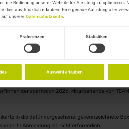
ei, die Bedienung unserer Website für Sie stetig zu optimieren. 
Sie dies ausdrücklich erlauben. Eine genaue Auflistung aller ver
e auf unserer
Datenschutzseite
.
UNGEN
DATENSCHUTZ
Präferenzen
Statistiken
last 1,
ies
Auswahl erlauben
her*innen der sparkscon 2026. Mitarbeitende von TE
enkarte in die dafür vorgesehene, gekennzeichnete Box
esonderte Anmeldung ist nicht erforderlich.