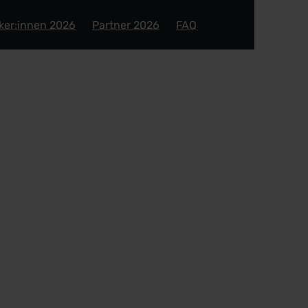
ker:innen 2026
Partner 2026
FAQ
periences – Wie man
gestaltet, ohne das 