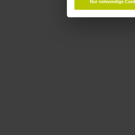
Nur notwendige Cook
TECHNOLOGY STAGE
The age of builders 
organisations to indi
Armin Reinelt
Management Consultant Digit
André Möller
Senior Manager, Head of Cons