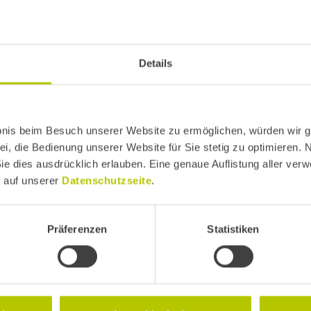
 Vorträge und Maste
Details
bnis beim Besuch unserer Website zu ermöglichen, würden wir g
ei, die Bedienung unserer Website für Sie stetig zu optimieren. 
Sie dies ausdrücklich erlauben. Eine genaue Auflistung aller ver
e auf unserer
Datenschutzseite
.
member. Wie Marken durch starke
m KI Zeitalter herausstechen
Präferenzen
Statistiken