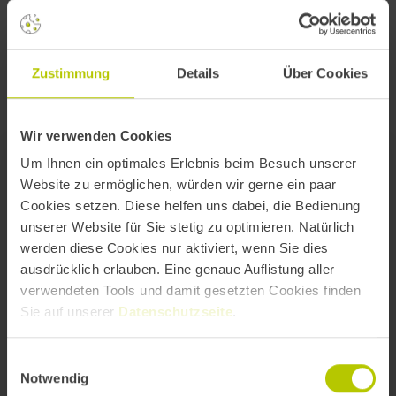
Zustimmung
Details
Über Cookies
Weitere Vorträge und Masterclasses
Wir verwenden Cookies
Um Ihnen ein optimales Erlebnis beim Besuch unserer
Website zu ermöglichen, würden wir gerne ein paar
MASTERCLASS STAGE 2
Cookies setzen. Diese helfen uns dabei, die Bedienung
unserer Website für Sie stetig zu optimieren. Natürlich
14:10
–
15:40
werden diese Cookies nur aktiviert, wenn Sie dies
ausdrücklich erlauben. Eine genaue Auflistung aller
Auch KI-Narrative brauchen gutes
verwendeten Tools und damit gesetzten Cookies finden
Sie auf unserer
Datenschutzseite
.
Engineering - lern wie man sie baut.
Einwilligungsauswahl
Notwendig