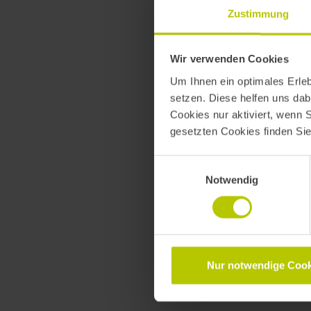
Zustimmung
Wir verwenden Cookies
EXPERIENCE STAGE
Um Ihnen ein optimales Erle
setzen. Diese helfen uns dab
Cookies nur aktiviert, wenn 
Smart Design: Desig
gesetzten Cookies finden Si
Einwilligungsauswahl
Inga Hammy
Notwendig
Abteilungsleiterin Multikana
Jörn Rautenberg
UX Strategy Consultant
Nur notwendige Cook