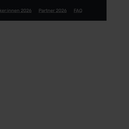
ker:innen 2026
Partner 2026
FAQ
ude & Co. vor 5 Jah
n sollen – Leadersh