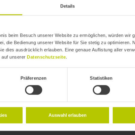
Details
bnis beim Besuch unserer Website zu ermöglichen, würden wir g
ei, die Bedienung unserer Website für Sie stetig zu optimieren. 
Sie dies ausdrücklich erlauben. Eine genaue Auflistung aller ver
n Once, Generate Everywhere
e auf unserer
Datenschutzseite
.
Präferenzen
Statistiken
l-Design und -UX
ies
Auswahl erlauben