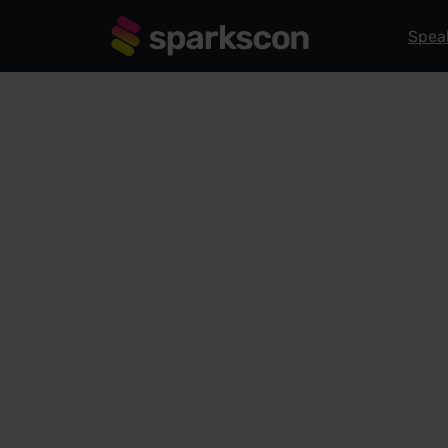
Spea
INNOVATION STAGE
Was mir Cla
hätten sage