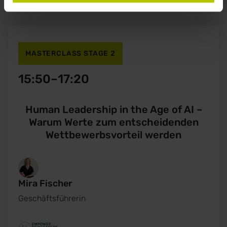
MASTERCLASS STAGE 2
15:50
–
17:20
Human Leadership in the Age of AI –
Warum Werte zum entscheidenden
Wettbewerbsvorteil werden
Mira Fischer
Geschäftsführerin