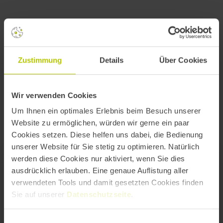
Zustimmung
Details
Über Cookies
Wir verwenden Cookies
Um Ihnen ein optimales Erlebnis beim Besuch unserer
Website zu ermöglichen, würden wir gerne ein paar
Weitere Vorträge und Masterclasses
Cookies setzen. Diese helfen uns dabei, die Bedienung
unserer Website für Sie stetig zu optimieren. Natürlich
werden diese Cookies nur aktiviert, wenn Sie dies
ausdrücklich erlauben. Eine genaue Auflistung aller
EXPERIENCE STAGE
verwendeten Tools und damit gesetzten Cookies finden
Sie auf unserer
Datenschutzseite
.
14:00
–
14:30
Einwilligungsauswahl