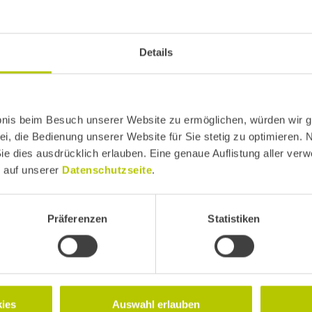
Details
bnis beim Besuch unserer Website zu ermöglichen, würden wir g
ei, die Bedienung unserer Website für Sie stetig zu optimieren. 
. Few Can Engineer. Die neue
Sie dies ausdrücklich erlauben. Eine genaue Auflistung aller ver
ller Softwareentwicklung
e auf unserer
Datenschutzseite
.
Präferenzen
Statistiken
r, Trainer und
on Development
ultant, Teamlead
ies
Auswahl erlauben