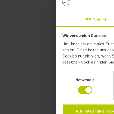
Zustimmung
MASTERCLASS STAGE 1
Wir verwenden Cookies
Um Ihnen ein optimales Erle
setzen. Diese helfen uns dab
Everyone Can Prompt
Cookies nur aktiviert, wenn 
Realität professione
gesetzten Cookies finden Si
Einwilligungsauswahl
Thomas Rohde
Notwendig
Softwareentwickler, IT-Berate
Bereichsleiter für Applicati
Gabriel Afonso
Softwareentwickler, IT-Cons
Nur notwendige Cook
AI Engineering