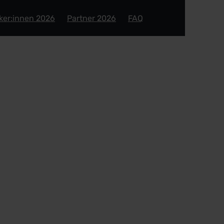
ker:innen 2026
Partner 2026
FAQ
 Nicht sein? Wie UX
den Erfolgsfaktor f