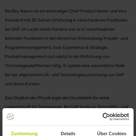
Nis Boy Naeve ist ein ehemaliger Chief Product Owner und Vice
President mit 30 Jahren Erfahrung in verschiedenen Positionen
bei SAP. Im Laufe seiner Karriere war er in verschiedenen
leitenden Positionen in den Bereichen Entwicklung, Projekt- und
Programmmanagement, User Experience & Strategie,
Produktmanagement und zuletzt in der Einführung von
Technologieplattformen tätig. Er spielte eine wesentliche Rolle
bei der allgemeinen UX- und Technologieausrichtung von SAP
und deren Kunden.
Das Studium der Physik legte den Grundstein für seine
Leidenschaft für Technologie. Bei SAP lernte er, Geschäfts- und
Kundenbedürfnisse zu verstehen und zu erkennen, wie wichtig
die Bedürfnisse der Benutzer für den Erfolg des Unternehmens
Zustimmung
Details
Über Cookies
sind. Da er schon immer eng mit Kunden und Partnern