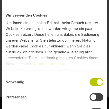
zusammengearbeitet hat, ist er auch heute noch bestrebt, durch
sein Verständnis für die tatsächlichen Bedürfnisse und die
Wir verwenden Cookies
Nutzung neuester Technologien zur Innovation des gesamten
Um Ihnen ein optimales Erlebnis beim Besuch unserer
Geschäftsablaufs beizutragen. Er ist außerdem Patentinhaber
Website zu ermöglichen, würden wir gerne ein paar
Cookies setzen. Diese helfen uns dabei, die Bedienung
und Autor.
unserer Website für Sie stetig zu optimieren. Natürlich
werden diese Cookies nur aktiviert, wenn Sie dies
ausdrücklich erlauben. Eine genaue Auflistung aller
verwendeten Tools und damit gesetzten Cookies finden
Sie auf unserer
Datenschutzseite
.
Einwilligungsauswahl
Notwendig
Präferenzen