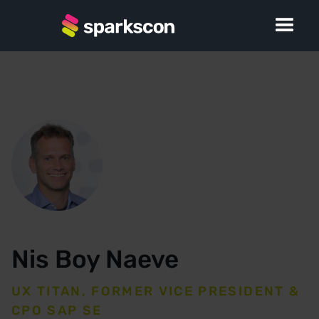
Nis Boy Naeve
UX TITAN, FORMER VICE PRESIDENT &
CPO SAP SE