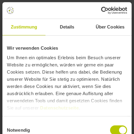
MASTERCLASS STAGE 2
Zustimmung
Details
Über Cookies
14:10
–
15:40
Wir verwenden Cookies
Auch KI-Narrative brauchen gutes
Um Ihnen ein optimales Erlebnis beim Besuch unserer
Engineering - lern wie man sie baut.
Website zu ermöglichen, würden wir gerne ein paar
Cookies setzen. Diese helfen uns dabei, die Bedienung
unserer Website für Sie stetig zu optimieren. Natürlich
werden diese Cookies nur aktiviert, wenn Sie dies
Sandra Herz
ausdrücklich erlauben. Eine genaue Auflistung aller
AI ADVISOR & TRANSFORMATION FACILITATOR
verwendeten Tools und damit gesetzten Cookies finden
Sie auf unserer
Datenschutzseite
.
Einwilligungsauswahl
Notwendig