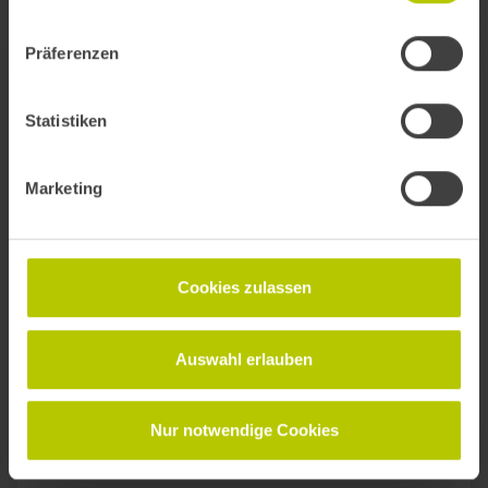
Präferenzen
TECHNOLOGY STAGE
Statistiken
16:00
–
16:30
Marketing
Die Ära der KI-Agenten – Chattest du
noch oder deligierst du schon?
Cookies zulassen
Prof. Dr. Michael Kipp
Auswahl erlauben
Professor & Leiter des Didaktik-Medien-Zentrums
Nur notwendige Cookies