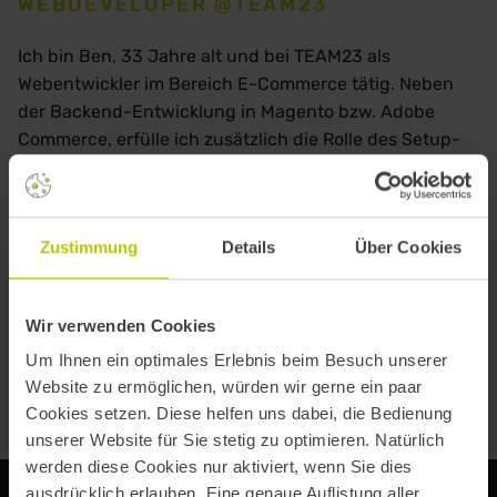
WEBDEVELOPER @TEAM23
Ich bin Ben, 33 Jahre alt und bei TEAM23 als
Webentwickler im Bereich E-Commerce tätig. Neben
der Backend-Entwicklung in Magento bzw. Adobe
Commerce, erfülle ich zusätzlich die Rolle des Setup-
Masters bei uns im Team. Das heisst, ich kümmere mich
um unsere lokale Entwicklungsumgebung und sorge
dafür, dass diese neue Features bekommt und auf dem
Zustimmung
Details
Über Cookies
aktuellsten Stand ist.
Wir verwenden Cookies
Um Ihnen ein optimales Erlebnis beim Besuch unserer
Website zu ermöglichen, würden wir gerne ein paar
Cookies setzen. Diese helfen uns dabei, die Bedienung
unserer Website für Sie stetig zu optimieren. Natürlich
werden diese Cookies nur aktiviert, wenn Sie dies
ausdrücklich erlauben. Eine genaue Auflistung aller