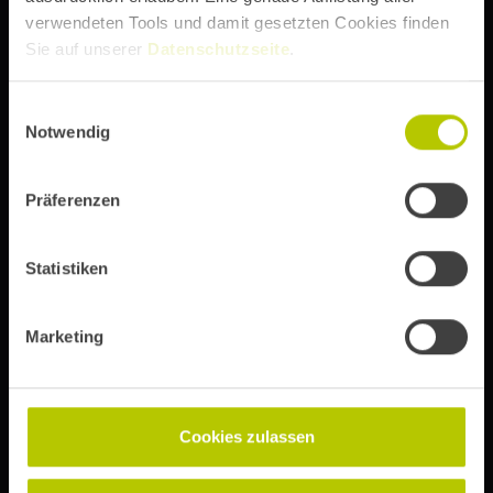
verwendeten Tools und damit gesetzten Cookies finden
Sie auf unserer
Datenschutzseite
.
DIE DIGITAL EXPERIENCE CONFERENCE VON
Einwilligungsauswahl
Notwendig
Abonniere unseren Newsletter, um immer über Event-
Präferenzen
Updates, Ticketinfos und Speaker-Ankündigungen auf
dem Laufenden zu bleiben.
Statistiken
Marketing
Anmelden
Mit Absenden der Newsletter-Anmeldung erklärst du dich mit
Cookies zulassen
unserer
Datenschutzerklärung
einverstanden.