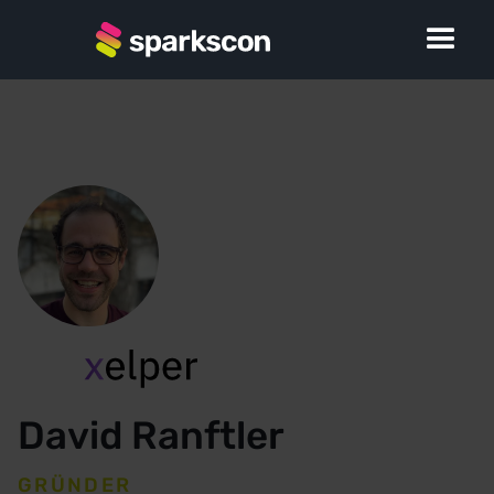
David Ranftler
GRÜNDER