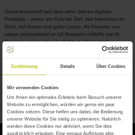
David entwickelt seit über zehn Jahren digitale
Produkte – immer am Puls der Zeit, den Menschen im
Blick, mit Humor und guter Laune. Als Founder von
xelper automatisiert er UX Research mithilfe von KI.
Daneben analysiert er im Podcast „Skalierbar“
gemeinsam mit Marcel Mellor die Produkt-Strategie
von SaaS-Unternehmen.
Zustimmung
Details
Über Cookies
Wir verwenden Cookies
Um Ihnen ein optimales Erlebnis beim Besuch unserer
Website zu ermöglichen, würden wir gerne ein paar
Cookies setzen. Diese helfen uns dabei, die Bedienung
unserer Website für Sie stetig zu optimieren. Natürlich
werden diese Cookies nur aktiviert, wenn Sie dies
ausdrücklich erlauben. Eine genaue Auflistung aller