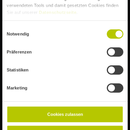
verwendeten Tools und damit gesetzten Cookies finden
Sie auf unserer
Datenschutzseite
.
DIE DIGITAL EXPERIENCE CONFERENCE VON
Einwilligungsauswahl
Notwendig
Abonniere unseren Newsletter, um immer über Event-
Präferenzen
Updates, Ticketinfos und Speaker-Ankündigungen auf
dem Laufenden zu bleiben.
Statistiken
Marketing
Anmelden
Mit Absenden der Newsletter-Anmeldung erklärst du dich mit
unserer
Datenschutzerklärung
einverstanden.
Cookies zulassen