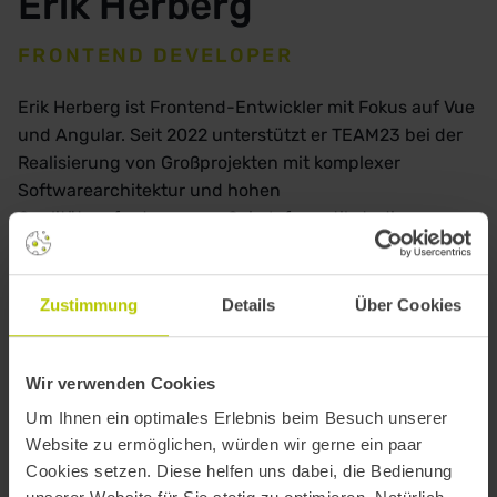
Erik Herberg
FRONTEND DEVELOPER
Erik Herberg ist Frontend-Entwickler mit Fokus auf Vue
und Angular. Seit 2022 unterstützt er TEAM23 bei der
Realisierung von Großprojekten mit komplexer
Softwarearchitektur und hohen
Qualitätsanforderungen. Sein Informatikstudium
absolvierte er an der Hochschule Augsburg. Neben
seiner Projektarbeit engagiert sich Erik als Mentor und
begleitet regelmäßig Mentees auf ihrem Weg in die
Zustimmung
Details
Über Cookies
professionelle Softwareentwicklung.
Wir verwenden Cookies
Um Ihnen ein optimales Erlebnis beim Besuch unserer
Website zu ermöglichen, würden wir gerne ein paar
Cookies setzen. Diese helfen uns dabei, die Bedienung