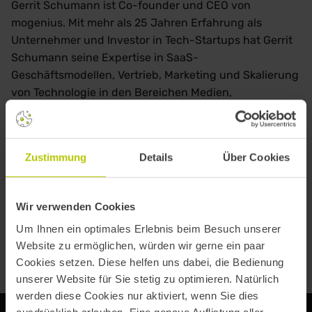
Gerrit Schumann ist Co-founder und CEO von
mogenius. Mit mehr als 25 Jahren Erfahrung als
Unternehmer und Investor in Tech-Startups hat Gerrit
Schumann seine Expertise in SaaS-
Geschäftsmodellen, Vertrieb, Marketing und Skalierung
von Technologie in den Bereichen Medien,
Musikstreaming und Enterprise gewonnen. Seine
Leidenschaft für das Vorantreiben von Innovationen in
der Technologiebranche zeichnet ihn als
Zustimmung
Details
Über Cookies
Führungspersönlichkeit in diesem Bereich aus.
Wir verwenden Cookies
Um Ihnen ein optimales Erlebnis beim Besuch unserer
Website zu ermöglichen, würden wir gerne ein paar
Cookies setzen. Diese helfen uns dabei, die Bedienung
unserer Website für Sie stetig zu optimieren. Natürlich
werden diese Cookies nur aktiviert, wenn Sie dies