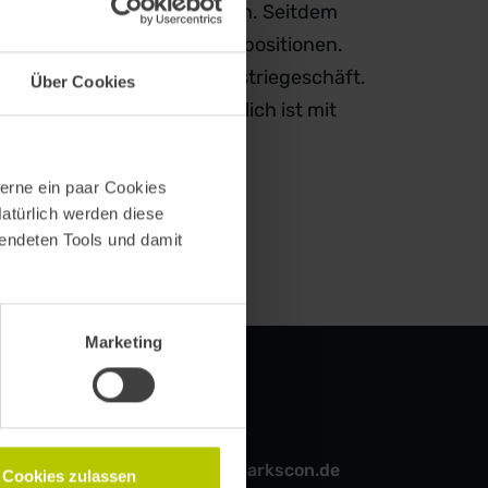
nenbau an der RWTH Aachen. Seitdem
hieden Fach- und Führungspositionen.
ie Digitalisierung im Industriegeschäft.
Über Cookies
ierung im Maschinenbau möglich ist mit
erne ein paar Cookies
Natürlich werden diese
wendeten Tools und damit
Marketing
Kontakt
hello@sparkscon.de
Cookies zulassen