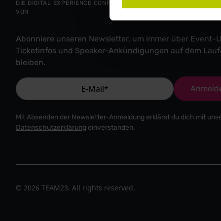
DIE DIGITAL EXPERIENCE CONFERENCE
VON
Abonniere unseren Newsletter, um immer über Event-U
Ticketinfos und Speaker-Ankündigungen auf dem Lau
bleiben.
Anmeld
Mit Absenden der Newsletter-Anmeldung erklärst du dich mit uns
Datenschutzerklärung
einverstanden.
© 2026 TEAM23. All rights reserved.