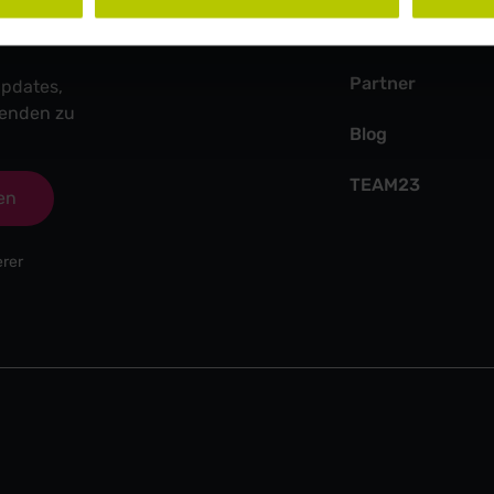
Event
Partner
pdates,
fenden zu
Blog
TEAM23
en
erer