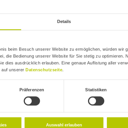
Jan Reimann promoviert 2014 im Maschi
bewegt er mit FLENDER die Welt in versc
2018 übernimmt er die Verantwortung für d
Details
Seit 2022 zeigt er, dass die E2E Digitalis
FLENDER ONE.
bnis beim Besuch unserer Website zu ermöglichen, würden wir g
ei, die Bedienung unserer Website für Sie stetig zu optimieren. 
Sie dies ausdrücklich erlauben. Eine genaue Auflistung aller ver
e auf unserer
Datenschutzseite
.
Präferenzen
Statistiken
Weitere Seiten
Speaker:innen
ies
Auswahl erlauben