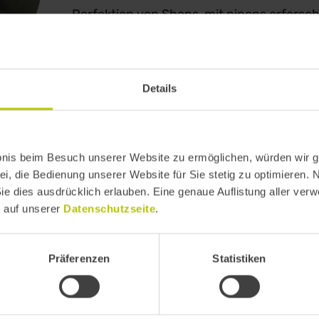
Perfektion von Shops, mit pinops erfors
führt zu meiner Leidenschaft für Custome
unser Wissen und vernetzen die Macher de
Unternehmen und Unternehmer, liebe Trad
Details
wir nun digitalisieren. Mein Ziel: Meinen K
Fahrräder, Wein, WC-Sitze und Parkettbö
Nüsse, Uhren, Matratzen, Strom und Gart
bnis beim Besuch unserer Website zu ermöglichen, würden wir g
vielseitige und verrückte Unternehmer.
ei, die Bedienung unserer Website für Sie stetig zu optimieren. 
Sie dies ausdrücklich erlauben. Eine genaue Auflistung aller ver
e auf unserer
Datenschutzseite
.
Präferenzen
Statistiken