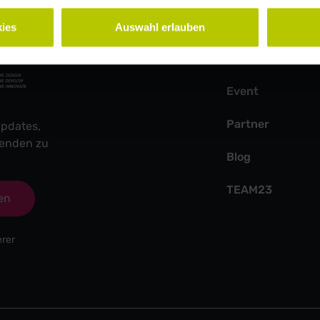
Weitere Seiten
ies
Auswahl erlauben
Speaker:innen
Event
Partner
pdates,
fenden zu
Blog
TEAM23
en
erer