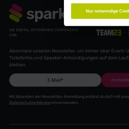
Nur notwendige Cook
DIE DIGITAL EXPERIENCE CONFERENCE
VON
Abonniere unseren Newsletter, um immer über Event-U
Ticketinfos und Speaker-Ankündigungen auf dem Lau
bleiben.
Anmeld
Mit Absenden der Newsletter-Anmeldung erklärst du dich mit uns
Datenschutzerklärung
einverstanden.