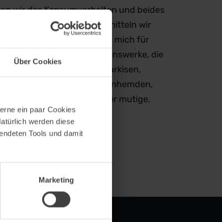
chen wir das Konsumverhalten und beides
r Happiness. In der K5 vermitteln wir
r Branche. Ich interessiere mich für
ition und respektiere Lebenswerke, die
Über Cookies
indern kann ich alles über Markisen,
den, Haushaltsgeräte, Herrenhemden,
enhäuser erzählen. Und über mutige,
erne ein paar Cookies
Natürlich werden diese
wendeten Tools und damit
Marketing