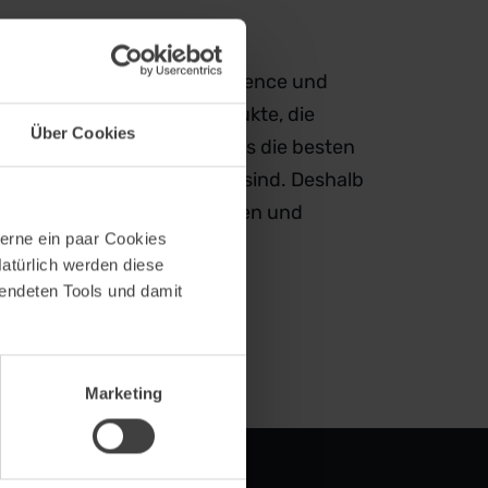
n mit Fokus auf User Experience und
r Gestaltung digitaler Produkte, die
Über Cookies
h sind. Sie glaubt daran, dass die besten
n, sondern die einfachsten sind. Deshalb
e in den Mittelpunkt zu stellen und
erne ein paar Cookies
hen wirklich weiterhelfen.
Natürlich werden diese
wendeten Tools und damit
Marketing