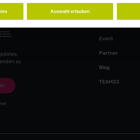
Weitere Seiten
ies
Auswahl erlauben
Speaker:innen
Event
Partner
pdates,
fenden zu
Blog
TEAM23
en
erer