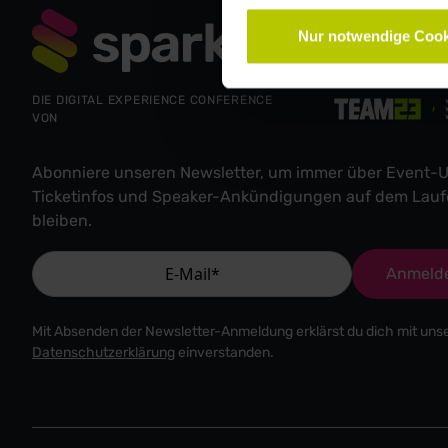
Nur notwendige Cook
DIE DIGITAL EXPERIENCE CONFERENCE
VON
Abonniere unseren Newsletter, um immer über Event-U
Ticketinfos und Speaker-Ankündigungen auf dem Lau
bleiben.
Anmeld
Mit Absenden der Newsletter-Anmeldung erklärst du dich mit uns
Datenschutzerklärung
einverstanden.