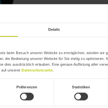
UI/UX DESIGNERIN
Kristina Namajuschka ist UX/UI Designeri
Business Design. Ihre Leidenschaft gilt de
Details
intuitiv, verständlich und nutzerfreundlic
digitalen Lösungen nicht die komplexeste
setzt sie sich dafür ein, Nutzerbedürfniss
bnis beim Besuch unserer Website zu ermöglichen, würden wir g
digitale Erlebnisse zu schaffen, die Mensc
ei, die Bedienung unserer Website für Sie stetig zu optimieren. 
Sie dies ausdrücklich erlauben. Eine genaue Auflistung aller ver
e auf unserer
Datenschutzseite
.
Präferenzen
Statistiken