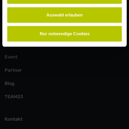
Mit Absenden der Newsletter-Anmeldung erklärst du dich mit
unserer
Datenschutzerklärung
einverstanden.
Auswahl erlauben
Weitere Seiten
Nur notwendige Cookies
Speaker:innen
Event
Partner
Blog
TEAM23
Kontakt