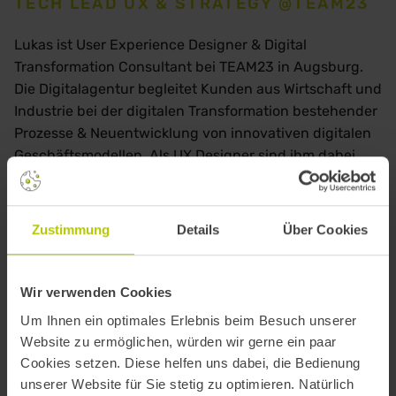
TECH LEAD UX & STRATEGY @TEAM23
Lukas ist User Experience Designer & Digital
Transformation Consultant bei TEAM23 in Augsburg.
Die Digitalagentur begleitet Kunden aus Wirtschaft und
Industrie bei der digitalen Transformation bestehender
Prozesse & Neuentwicklung von innovativen digitalen
Geschäftsmodellen. Als UX Designer sind ihm dabei
nutzerzentrierte Erlebnisse ebenso wichtig, wie der ROI
von intuitiver User Experience. Neben stimmigen
grafischen Benutzeroberflächen, setzt sich Lukas auch
Zustimmung
Details
Über Cookies
intensiv mit zukunftsorientierten Schnittstellen, wie
Sprach-, Gesten-, und KI-Steuerung, auseinander.
Wir verwenden Cookies
Um Ihnen ein optimales Erlebnis beim Besuch unserer
Website zu ermöglichen, würden wir gerne ein paar
Cookies setzen. Diese helfen uns dabei, die Bedienung
unserer Website für Sie stetig zu optimieren. Natürlich