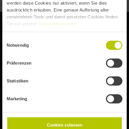
werden diese Cookies nur aktiviert, wenn Sie dies
ausdrücklich erlauben. Eine genaue Auflistung aller
verwendeten Tools und damit gesetzten Cookies finden
Sie auf unserer
Datenschutzseite
.
Einwilligungsauswahl
DIE DIGITAL EXPERIENCE CONFERENCE VON
Notwendig
Präferenzen
Abonniere unseren Newsletter, um immer über Event-
Updates, Ticketinfos und Speaker-Ankündigungen auf
Statistiken
dem Laufenden zu bleiben.
Marketing
Anmelden
Cookies zulassen