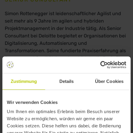
Simon Rottenegger ist leidenschaftlicher Agilist und
seit mehr als 9 Jahre im agilen und hybriden
Projektmanagement in der Industrie tätig. Als Senior
Consultant bei Deloitte begleitet er Organisationen bei
Digitalisierung, Automatisierung und
Transformationen. Seine fundierte Praxiserfahrung als
Prozess- und Qualitätsingenieur bildete die Basis für
seine Expertise in hybriden Projekten. Dieses
Zusammenspiel aus operativer Industrieerfahrung und
Beratung macht ihn zu einem gefragten
Zustimmung
Details
Über Cookies
Sparringspartner für nachhaltige Veränderungen.
Wir verwenden Cookies
Um Ihnen ein optimales Erlebnis beim Besuch unserer
Website zu ermöglichen, würden wir gerne ein paar
Cookies setzen. Diese helfen uns dabei, die Bedienung
unserer Website für Sie stetig zu optimieren. Natürlich