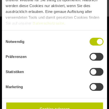
werden diese Cookies nur aktiviert, wenn Sie dies
ausdrücklich erlauben. Eine genaue Auflistung aller
verwendeten Tools und damit gesetzten Cookies finden
Sie auf unserer
Datenschutzseite
.
Einwilligungsauswahl
Notwendig
DIE DIGITAL EXPERIENCE CONFERENCE VON
Präferenzen
Abonniere unseren Newsletter, um immer über Event-
Statistiken
Updates, Ticketinfos und Speaker-Ankündigungen auf
dem Laufenden zu bleiben.
Marketing
Anmelden
Cookies zulassen