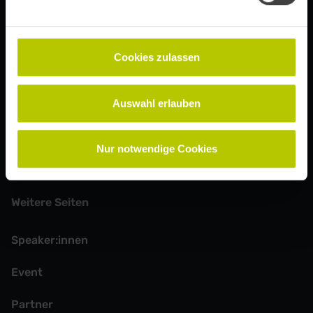
Updates, Ticketinfos und Speaker-Ankündigungen auf
dem Laufenden zu bleiben.
Cookies zulassen
Anmelden
Auswahl erlauben
Mit Absenden der Newsletter-Anmeldung erklärst du dich mit
Nur notwendige Cookies
unserer
Datenschutzerklärung
einverstanden.
Weitere Seiten
Speaker:innen
Event
Partner