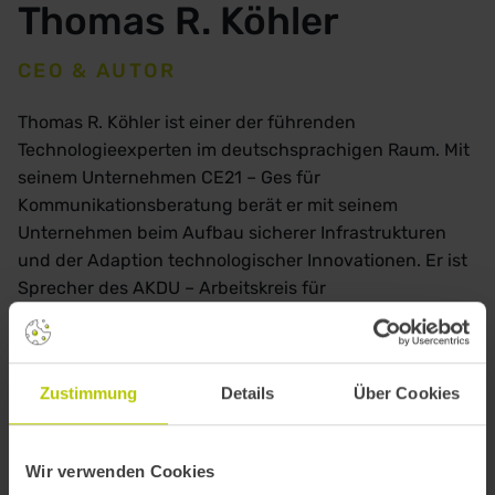
Thomas R. Köhler
CEO & AUTOR
Thomas R. Köhler ist einer der führenden
Technologieexperten im deutschsprachigen Raum. Mit
seinem Unternehmen CE21 – Ges für
Kommunikationsberatung berät er mit seinem
Unternehmen beim Aufbau sicherer Infrastrukturen
und der Adaption technologischer Innovationen. Er ist
Sprecher des AKDU – Arbeitskreis für
Unternehmenssicherheit und Autor zahlreicher
Standardwerke zu Technologiethemen, darunter „Die
Internetfalle“ (FAZ-Buch), „Understanding Cyber Risk“
Zustimmung
Details
Über Cookies
(Routledge) und „Chefsache Cybersicherheit“ sowie
„Business 5.0 - Praxisguide KI“ (beide CAMPUS). Seit
2019 ist er Research Professor am Center for
Wir verwenden Cookies
International Innovation der Hankou University in