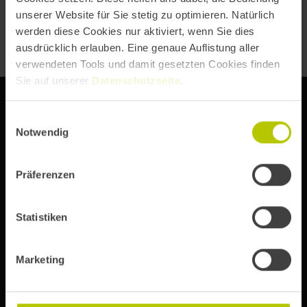
unserer Website für Sie stetig zu optimieren. Natürlich
werden diese Cookies nur aktiviert, wenn Sie dies
ausdrücklich erlauben. Eine genaue Auflistung aller
verwendeten Tools und damit gesetzten Cookies finden
Sie auf unserer
Datenschutzseite
.
Einwilligungsauswahl
Notwendig
DIE DIGITAL EXPERIENCE CONFERENCE VON
Präferenzen
Statistiken
Abonniere unseren Newsletter, um immer über Event-
Updates, Ticketinfos und Speaker-Ankündigungen auf
dem Laufenden zu bleiben.
Marketing