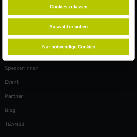
Anmelden
Cookies zulassen
Mit Absenden der Newsletter-Anmeldung erklärst du dich mit
Auswahl erlauben
unserer
Datenschutzerklärung
einverstanden.
Nur notwendige Cookies
Weitere Seiten
Speaker:innen
Event
Partner
Blog
TEAM23