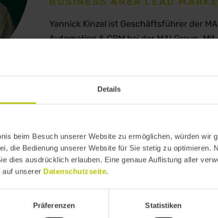
BUSINESS AREA LEAD MARK
Yannick Kinzel ist Geschäftsführer der M
Automation & CRM bei der MAI Group. Mit 
Strategien, E-Mail-Marketing und kanalü
und B2B-Unternehmen weiter. Sein Fokus 
Performance und echtem Userverständnis
Details
zur richtigen Zeit auf dem richtigen Kanal
Ottobock und Kleinanzeigen entwickelt s
kanalübergreifende Customer Journeys. Y
bnis beim Besuch unserer Website zu ermöglichen, würden wir g
Branchenformaten wie dem Inside CRM Me
ei, die Bedienung unserer Website für Sie stetig zu optimieren. 
Köln über das, was im CRM-Alltag wirklich
Sie dies ausdrücklich erlauben. Eine genaue Auflistung aller ver
meisten Teams übersehen.
e auf unserer
Datenschutzseite
.
Präferenzen
Statistiken