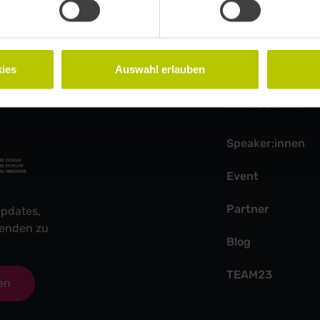
ies
Auswahl erlauben
Weitere Seiten
Speaker:innen
Event
Partner
pdates,
fenden zu
Blog
TEAM23
en