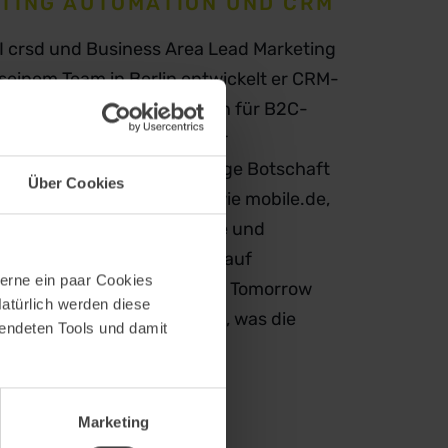
ETING AUTOMATION UND CRM
AI crsd und Business Area Lead Marketing
seinem Team in Berlin entwickelt er CRM-
bergreifende Kommunikation für B2C-
liegt auf datengetriebener
: dem Menschen die richtige Botschaft
Über Cookies
 liefern. Mit Unternehmen wie mobile.de,
ein Team Lifecycle-Konzepte und
annick spricht regelmäßig auf
erne ein paar Cookies
etup Berlin und der Digital Tomorrow
Natürlich werden diese
 Wirkung zeigt und über das, was die
wendeten Tools und damit
Marketing