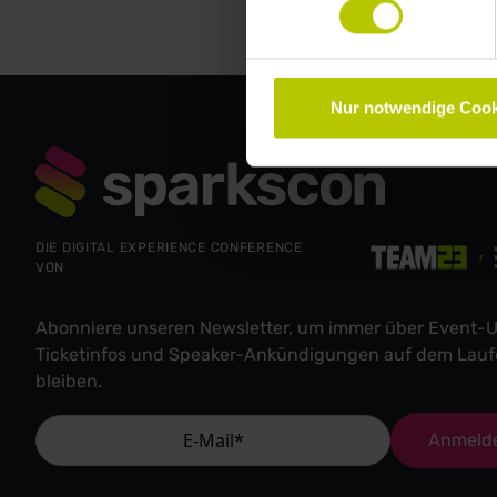
Nur notwendige Cook
DIE DIGITAL EXPERIENCE CONFERENCE
VON
Abonniere unseren Newsletter, um immer über Event-U
Ticketinfos und Speaker-Ankündigungen auf dem Lau
bleiben.
Anmeld